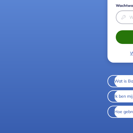
Wachtwo
W
Wat is Ba
Ik ben mi
Hoe gebru