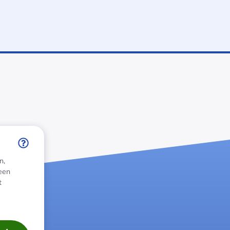
n,
 een
t