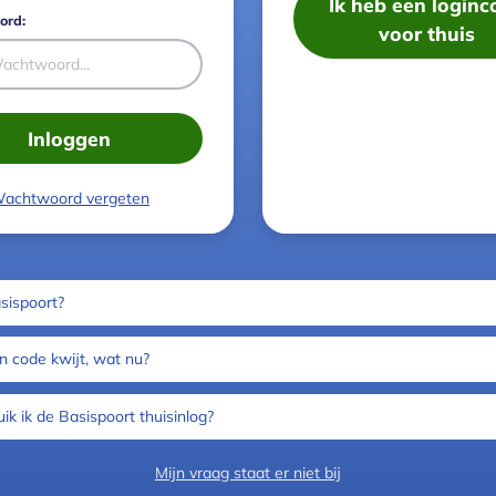
Ik heb een loginc
ord:
voor thuis
Inloggen
achtwoord vergeten
sispoort?
jn code kwijt, wat nu?
ik ik de Basispoort thuisinlog?
Mijn vraag staat er niet bij