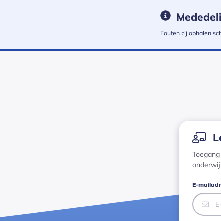
Mededel
Fouten bij ophalen s
Medewerkers login · Basispoort has loaded
Inlo
L
Toegang 
onderwij
E-mailadr